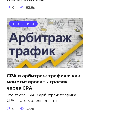
0
82.8к.
БЕЗ РУБРИКИ
СРА и арбитраж трафика: как
монетизировать трафик
через CPA
Что такое СРА и арбитраж трафика
СРА — это модель оплаты
0
37.5к.