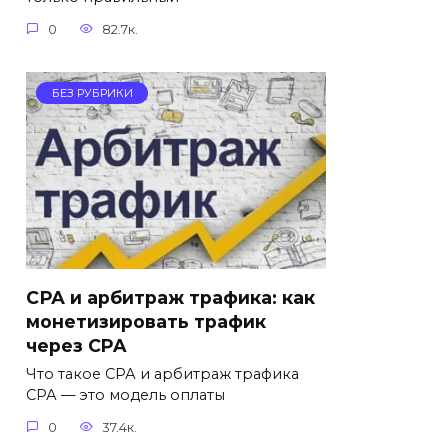
0
82.7к.
БЕЗ РУБРИКИ
СРА и арбитраж трафика: как
монетизировать трафик
через CPA
Что такое СРА и арбитраж трафика
СРА — это модель оплаты
0
37.4к.