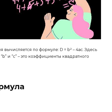
вычисляется по формуле: D = b² – 4ac. Здесь
, “b” и “c” – это коэффициенты квадратного
рмула