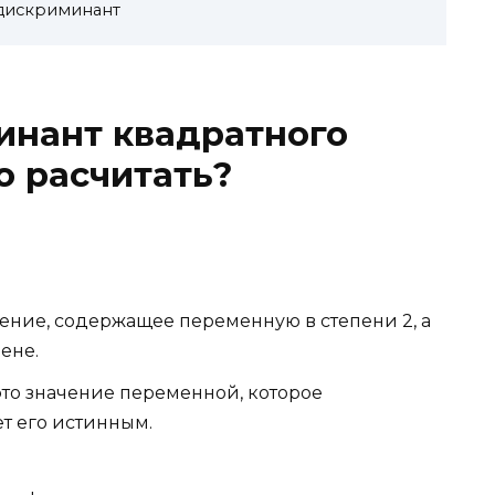
искриминант
инант квадратного
о расчитать?
нение, содержащее переменную в степени 2, а
ене.
это значение переменной, которое
т его истинным.