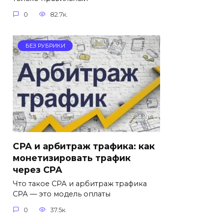
0
82.7к.
БЕЗ РУБРИКИ
СРА и арбитраж трафика: как
монетизировать трафик
через CPA
Что такое СРА и арбитраж трафика
СРА — это модель оплаты
0
37.5к.