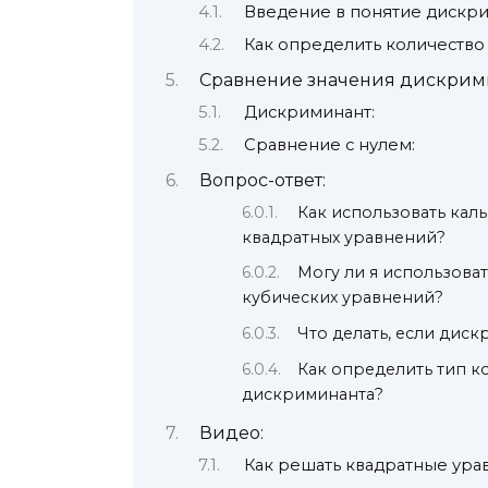
Введение в понятие дискр
Как определить количеств
Сравнение значения дискрими
Дискриминант:
Сравнение с нулем:
Вопрос-ответ:
Как использовать кал
квадратных уравнений?
Могу ли я использова
кубических уравнений?
Что делать, если дис
Как определить тип 
дискриминанта?
Видео:
Как решать квадратные урав