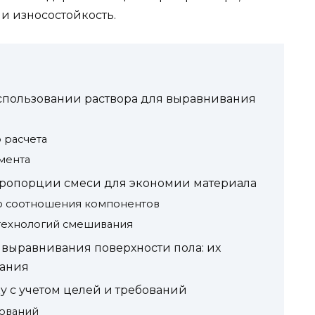
и износостойкость.
использовании раствора для выравнивания
 расчета
мента
пропорции смеси для экономии материала
о соотношения компонентов
технологий смешивания
 выравнивания поверхности пола: их
вания
у с учетом целей и требований
ований