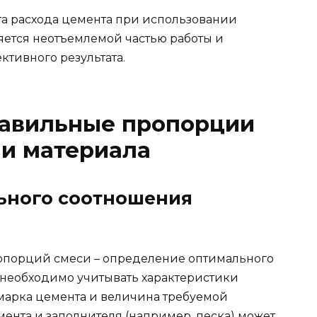
та расхода цемента при использовании
яется неотъемлемой частью работы и
ктивного результата.
равильные пропорции
ии материала
ьного соотношения
опорций смеси – определение оптимального
 необходимо учитывать характеристики
 марка цемента и величина требуемой
ента и заполнителя (например, песка) может