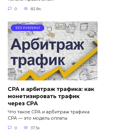
0
82.8к.
БЕЗ РУБРИКИ
СРА и арбитраж трафика: как
монетизировать трафик
через CPA
Что такое СРА и арбитраж трафика
СРА — это модель оплаты
0
37.5к.