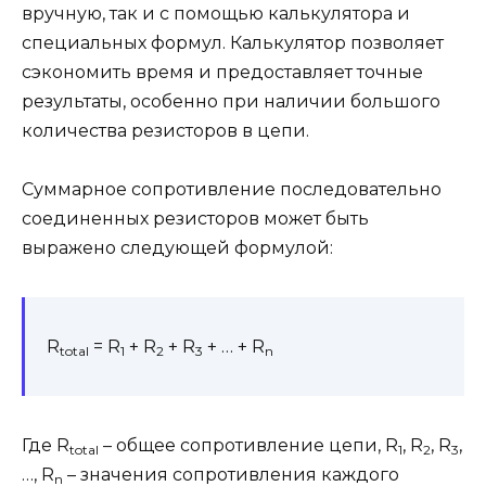
вручную, так и с помощью калькулятора и
специальных формул. Калькулятор позволяет
сэкономить время и предоставляет точные
результаты, особенно при наличии большого
количества резисторов в цепи.
Суммарное сопротивление последовательно
соединенных резисторов может быть
выражено следующей формулой:
R
= R
+ R
+ R
+ … + R
total
1
2
3
n
Где R
– общее сопротивление цепи, R
, R
, R
,
total
1
2
3
…, R
– значения сопротивления каждого
n