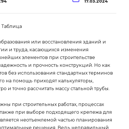
294
17.03.2024
реобразования или восстановления зданий и
гии и труда, касающихся изменения
жнейших элементов при строительстве
 надежность и прочность конструкций. Но как
нтов без использования стандартных терминов
го на помощь приходят калькуляторы,
о и точно рассчитать массу стальной трубы.
ажны при строительных работах, процессах
 также при выборе подходящего крепежа для
 является неотъемлемой частью планирования
ь оптимальные решения. Ведь неправильный