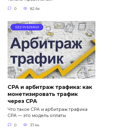
0
82.6к.
БЕЗ РУБРИКИ
СРА и арбитраж трафика: как
монетизировать трафик
через CPA
Что такое СРА и арбитраж трафика
СРА — это модель оплаты
0
37.4к.