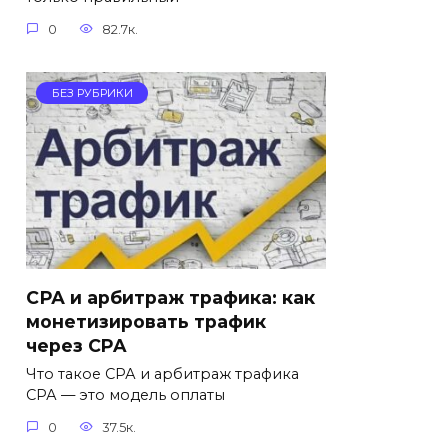
0
82.7к.
БЕЗ РУБРИКИ
СРА и арбитраж трафика: как
монетизировать трафик
через CPA
Что такое СРА и арбитраж трафика
СРА — это модель оплаты
0
37.5к.