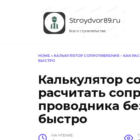
Перейти
к
содержанию
HOME
»
КАЛЬКУЛЯТОР СОПРОТИВЛЕНИЯ – КАК Р
БЫСТРО
Калькулятор с
расчитать соп
проводника бе
быстро
НА ЧТЕНИЕ