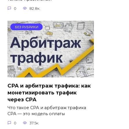
0
82.8к.
БЕЗ РУБРИКИ
СРА и арбитраж трафика: как
монетизировать трафик
через CPA
Что такое СРА и арбитраж трафика
СРА — это модель оплаты
0
37.5к.