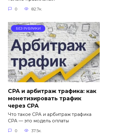
0
82.7к.
БЕЗ РУБРИКИ
СРА и арбитраж трафика: как
монетизировать трафик
через CPA
Что такое СРА и арбитраж трафика
СРА — это модель оплаты
0
37.5к.